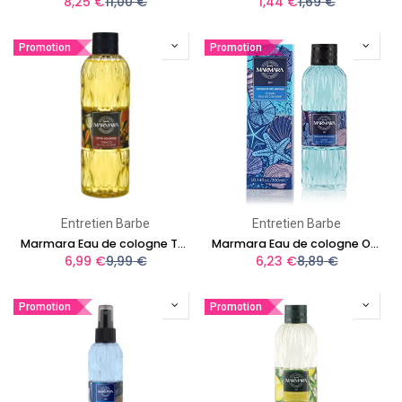
8,25
€
11,00
€
1,44
€
1,69
€
Promotion
Promotion
Entretien Barbe
Entretien Barbe
Marmara Eau de cologne Tobacco 400ml
Marmara Eau de cologne Ocean 300ml
6,99
€
9,99
€
6,23
€
8,89
€
Promotion
Promotion