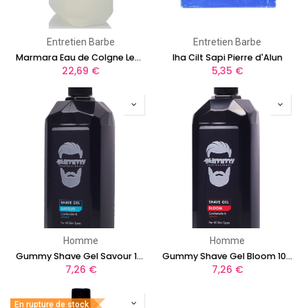
Entretien Barbe
Entretien Barbe
Marmara Eau de Colgne Lemon 5L
Iha Cilt Sapi Pierre d'Alun
22,69
€
5,35
€
Homme
Homme
Gummy Shave Gel Savour 1000 ml
Gummy Shave Gel Bloom 1000 ml
7,26
€
7,26
€
En rupture de stock