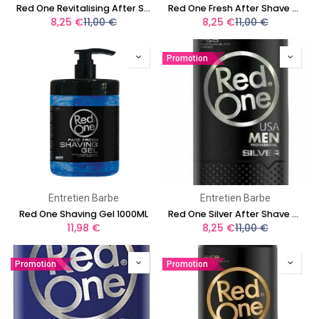
Red One Revitalising After Shave Cream Cologne 400 ml
Red One Fresh After Shave Cream Cologne 400 ml
8,25
€
11,00
€
8,25
€
11,00
€
Promotion
Entretien Barbe
Entretien Barbe
Red One Shaving Gel 1000ML
Red One Silver After Shave Cream Cologne 400 ml
11,98
€
8,25
€
11,00
€
Promotion
Promotion