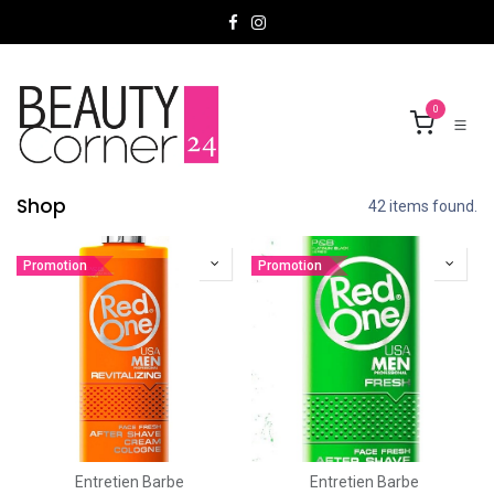
Se rendre au contenu
0
Shop
42 items found.
Promotion
Promotion
Entretien Barbe
Entretien Barbe