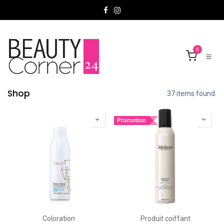
Se rendre au contenu
0
Shop
37 items found.
Promotion
Coloration
Produit coiffant