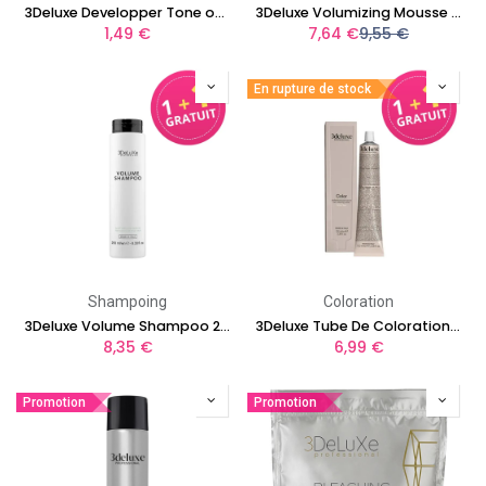
3Deluxe Developper Tone on Tone 100ml
3Deluxe Volumizing Mousse 300ml
1,49
€
7,64
€
9,55
€
En rupture de stock
Shampoing
Coloration
3Deluxe Volume Shampoo 250 ml
3Deluxe Tube De Coloration 100 ml
8,35
€
6,99
€
Promotion
Promotion