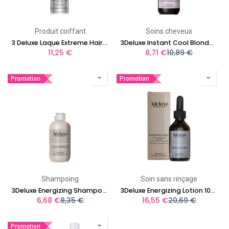
Produit coiffant
Soins cheveux
3 Deluxe Laque Extreme Hair Spray 500 ml
3Deluxe Instant Cool Blonde Fluid 250 ml
11,25
€
8,71
€
10,89
€
Promotion
Promotion
Shampoing
Soin sans rinçage
3Deluxe Energizing Shampoo 250ML
3Deluxe Energizing Lotion 100ml
6,68
€
8,35
€
16,55
€
20,69
€
Promotion