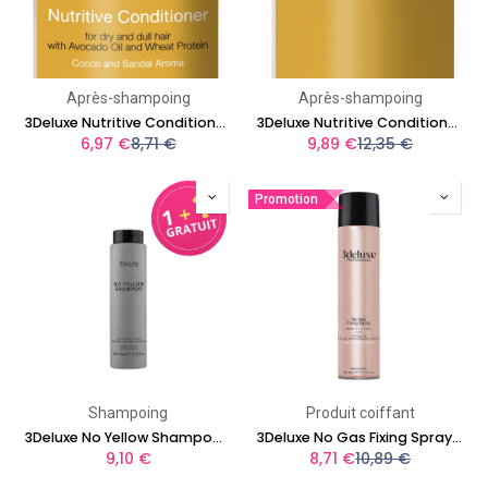
Après-shampoing
Après-shampoing
3Deluxe Nutritive Conditioner 250ml
3Deluxe Nutritive Conditioner 1000ml
6,97
€
8,71
€
9,89
€
12,35
€
Promotion
Shampoing
Produit coiffant
3Deluxe No Yellow Shampoo 250 ml
3Deluxe No Gas Fixing Spray 300ml
9,10
€
8,71
€
10,89
€