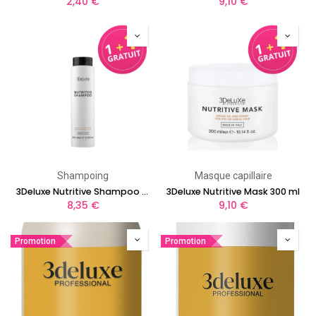
2,40
€
9,10
€
Shampoing
Masque capillaire
3Deluxe Nutritive Shampoo 250 ml
3Deluxe Nutritive Mask 300 ml
8,35
€
9,10
€
Promotion
Promotion