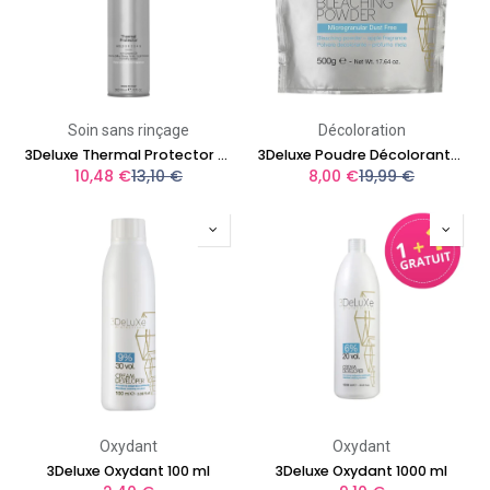
Soin sans rinçage
Décoloration
3Deluxe Thermal Protector 300ml
3Deluxe Poudre Décolorante 500 gr
10,48
€
13,10
€
8,00
€
19,99
€
Oxydant
Oxydant
3Deluxe Oxydant 100 ml
3Deluxe Oxydant 1000 ml