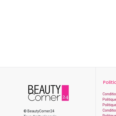
Politi
Conditio
Politiqu
Politiqu
Condition
© BeautyCorner24
Politiq