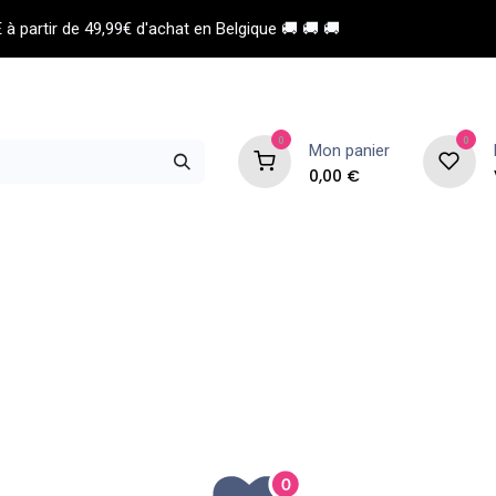
à partir de 49,99€ d'achat en Belgique 🚚 🚚 🚚
0
0
Mon panier
0,00
€
 de coiffure
Esthétique
Homme