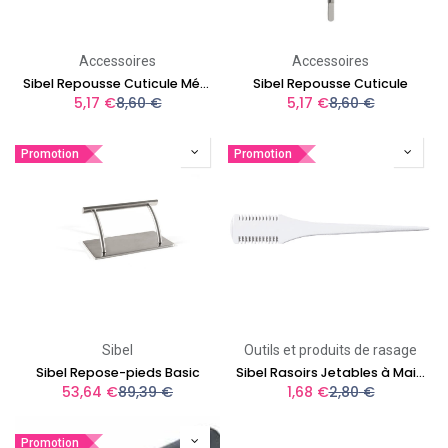
Accessoires
Accessoires
Sibel Repousse Cuticule Métal
Sibel Repousse Cuticule
5,17
€
8,60
€
5,17
€
8,60
€
Promotion
Promotion
Sibel
Outils et produits de rasage
Sibel Repose-pieds Basic
Sibel Rasoirs Jetables à Main En Plastique
53,64
€
89,39
€
1,68
€
2,80
€
Promotion