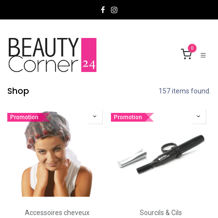
Se rendre au contenu
0
Shop
157 items found.
Promotion
Promotion
Accessoires cheveux
Sourcils & Cils