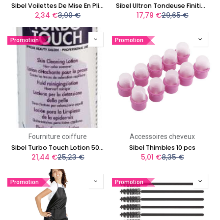
Sibel Voilettes De Mise En Plis Tulle
Sibel Ultron Tondeuse Finition Sourcils
2,34
€
3,90
€
17,79
€
29,65
€
Promotion
Promotion
Fourniture coiffure
Accessoires cheveux
Sibel Turbo Touch Lotion 500 ml
Sibel Thimbles 10 pcs
21,44
€
25,23
€
5,01
€
8,35
€
Promotion
Promotion