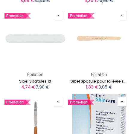
8,64
€
14,40
€
6,30
€
10,50
€
Promotion
Promotion
Épilation
Épilation
Sibel Spatules 10
Sibel Spatule pour la lèvre supérieure 15cm
4,74
€
7,90
€
1,83
€
3,05
€
Promotion
Promotion