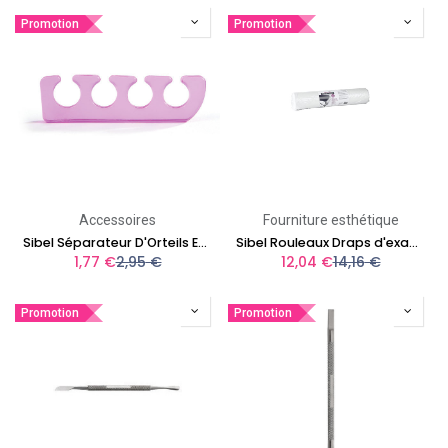
Promotion
Promotion
Accessoires
Fourniture esthétique
Sibel Séparateur D'Orteils En Silicone
Sibel Rouleaux Draps d'examen 50x38cm x 150pcs
1,77
€
2,95
€
12,04
€
14,16
€
Promotion
Promotion