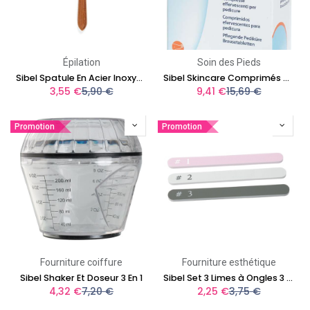
Épilation
Soin des Pieds
Sibel Spatule En Acier Inoxydable Pour Le Visage 23 cm
Sibel Skincare Comprimés Apaisants Et Effervescents Pour Pédicure
3,55
€
5,90
€
9,41
€
15,69
€
Promotion
Promotion
Fourniture coiffure
Fourniture esthétique
Sibel Shaker Et Doseur 3 En 1
Sibel Set 3 Limes à Ongles 3 Step
4,32
€
7,20
€
2,25
€
3,75
€