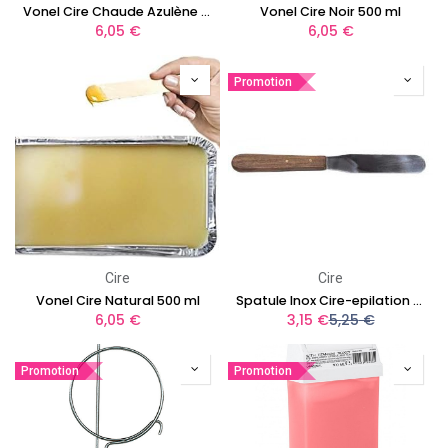
Vonel Cire Chaude Azulène Vert 500ml
Vonel Cire Noir 500 ml
6,05
€
6,05
€
Promotion
Cire
Cire
Vonel Cire Natural 500 ml
Spatule Inox Cire-epilation Extra Manche Bois
6,05
€
3,15
€
5,25
€
Promotion
Promotion