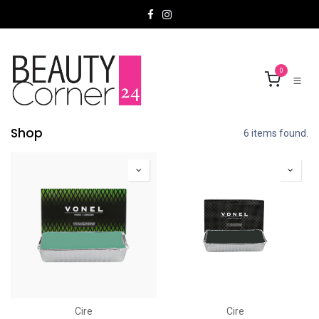
Se rendre au contenu
0
Shop
6 items found.
Cire
Cire