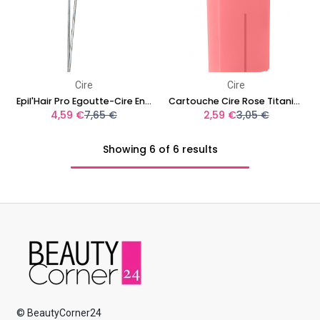
Cire
Cire
Epil'Hair Pro Egoutte-Cire En Inox
Cartouche Cire Rose Titanium Dioxyde 100 ml
4,59
€
7,65
€
2,59
€
3,05
€
Showing 6 of 6 results
© BeautyCorner24