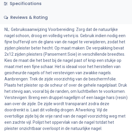
Specifications
Reviews & Rating
NL: Gebruiksaanwijzing Voorbereiding: Zorg dat de natuurlijke
nagel schoon, droog en volledig vetvrij is. Gebruik indien nodig een
fijne buffervijl om de glans van de nagel te verwijderen, zodat het
zijden pleister beter hecht. Op maat maken: De verpakking bevat
2x12 zijden pleisters (Pansement Soie) in verschillende breedtes.
Kies de maat die het best bij de nagel past of knip een stukje op
maat met een fijne schaar. Het is ideaal voor het herstellen van
gescheurde nagels of het verstevigen van zwakke nagels.
Aanbrengen: Trek de zijde voorzichtig van de beschermfolie.
Plaats het pleister op de scheur of over de gehele nagelplaat. Druk
het stevig aan, vooral bij de randen, om luchtbellen te voorkomen.
Verstevigen: Breng een druppel nagellijm of een laagje hars (resin)
aan over de zijde. De zijde wordt transparant zodra deze
doordrenkt is. Laat dit volledig drogen. Afwerking: Vijl de
overtollige zijde bij de vrije rand van de nagel voorzichtig weg met
een zachte vijl. Polijst het oppervlak van de nagel totdat het
pleister onzichtbaar overloopt in de natuurlijke nagel.