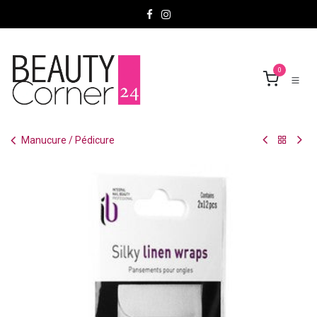
Se rendre au contenu
0
Manucure / Pédicure