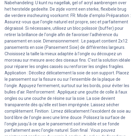
Nabehandeling: U kunt nu nagellak, gel of acryl aanbrengen over
het herstelde gedeelte. De zijde vormt een sterke, flexibele brug
die verdere inscheuring voorkomt. FR: Mode d'emploi Préparation :
Assurez-vous que l'ongle naturel est propre, sec et parfaitement
dégraissé. Si nécessaire, utilisez un bloc polissoir (buffer) pour
retirer la brillance de l'ongle afin de favoriser l'adhérence du
pansement en soie. Dimensionnement : Le paquet contient 2x12
pansements en soie (Pansement Soie) de différentes largeurs.
Choisissez la taille la mieux adaptée à l'ongle ou découpez un
morceau sur mesure avec des ciseaux fins. C'est la solution idéale
pour réparer les ongles cassés ou renforcer les ongles fragiles.
Application : Décollez délicatement la soie de son support. Placez
le pansement sur la fissure ou sur l'ensemble de la plaque de
l'ongle. Appuyez fermement, surtout sur les bords, pour éviter les
bulles d'air. Renforcement : Appliquez une goutte de colle à faux
ongles ou une couche de résine sur la soie. La soie devient
transparente dès qu'elle est bien imprégnée. Laissez sécher
complètement. Finition : Limez délicatement l'excédent de soie au
bord libre de l'ongle avec une lime douce. Polissez la surface de
l'ongle jusqu'à ce que le pansement soit invisible et se fonde
parfaitement avec l'ongle naturel. Soin final : Vous pouvez