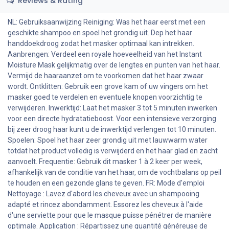
Reviews & Rating
NL: Gebruiksaanwijzing Reiniging: Was het haar eerst met een
geschikte shampoo en spoel het grondig uit. Dep het haar
handdoekdroog zodat het masker optimaal kan intrekken.
Aanbrengen: Verdeel een royale hoeveelheid van het Instant
Moisture Mask gelijkmatig over de lengtes en punten van het haar.
Vermijd de haaraanzet om te voorkomen dat het haar zwaar
wordt. Ontklitten: Gebruik een grove kam of uw vingers om het
masker goed te verdelen en eventuele knopen voorzichtig te
verwijderen. Inwerktijd: Laat het masker 3 tot 5 minuten inwerken
voor een directe hydratatieboost. Voor een intensieve verzorging
bij zeer droog haar kunt u de inwerktijd verlengen tot 10 minuten.
Spoelen: Spoel het haar zeer grondig uit met lauwwarm water
totdat het product volledig is verwijderd en het haar glad en zacht
aanvoelt. Frequentie: Gebruik dit masker 1 à 2 keer per week,
afhankelijk van de conditie van het haar, om de vochtbalans op peil
te houden en een gezonde glans te geven. FR: Mode d'emploi
Nettoyage : Lavez d'abord les cheveux avec un shampooing
adapté et rincez abondamment. Essorez les cheveux à l'aide
d'une serviette pour que le masque puisse pénétrer de manière
optimale. Application : Répartissez une quantité généreuse de