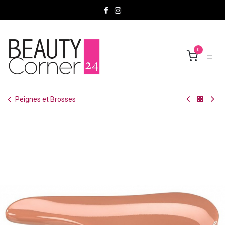
Se rendre au contenu
0
Peignes et Brosses