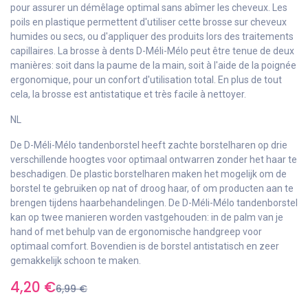
pour assurer un démêlage optimal sans abîmer les cheveux. Les
poils en plastique permettent d'utiliser cette brosse sur cheveux
humides ou secs, ou d'appliquer des produits lors des traitements
capillaires. La brosse à dents D-Méli-Mélo peut être tenue de deux
manières: soit dans la paume de la main, soit à l'aide de la poignée
ergonomique, pour un confort d'utilisation total. En plus de tout
cela, la brosse est antistatique et très facile à nettoyer.
NL
De D-Méli-Mélo tandenborstel heeft zachte borstelharen op drie
verschillende hoogtes voor optimaal ontwarren zonder het haar te
beschadigen. De plastic borstelharen maken het mogelijk om de
borstel te gebruiken op nat of droog haar, of om producten aan te
brengen tijdens haarbehandelingen. De D-Méli-Mélo tandenborstel
kan op twee manieren worden vastgehouden: in de palm van je
hand of met behulp van de ergonomische handgreep voor
optimaal comfort. Bovendien is de borstel antistatisch en zeer
gemakkelijk schoon te maken.
4,20
€
6,99
€