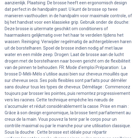
aanzienlijk. Plaatsing: De brosse heeft een ergonomisch design
dat perfect in de handpalm past. U kunt de brosse op twee
manieren vasthouden: in de handpalm voor maximale controle, of
bij het handvat voor een klassieke grip. Gebruik onder de douche:
Deze brosse is uitermate geschikt om conditioners of
haarmaskers gelijkmatig over het haar te verdelen tijdens het
wassen. Reiniging: Verwijder regelmatig de achtergebleven haren
uit de borstelharen. Spoel de brosse indien nodig af met lauw
water en een milde zeep. Drogen: Laat de brosse aan de lucht
drogen met de borstelharen naar boven gericht om de flexibiliteit
van de pinnen te behouden. FR: Mode d'emploi Préparation : La
brosse D-Méli-Mélo s'utilise aussi bien sur cheveux mouillés que
sur cheveux secs. Ses poils flexibles sont parfaits pour démêler
sans douleur tous les types de cheveux. Démêlage : Commencez
toujours par brosser les pointes, puis remontez progressivement
vers les racines. Cette technique empêche les nœuds de
s'accumuler et réduit considérablement la casse. Prise en main :
Grâce à son design ergonomique, la brosse tient parfaitement au
creux de la main. Vous pouvez la tenir par le corps pour un
contrôle maximal ou par le manche pour une utilisation classique.
Sous la douche : Cette brosse est idéale pour répartir