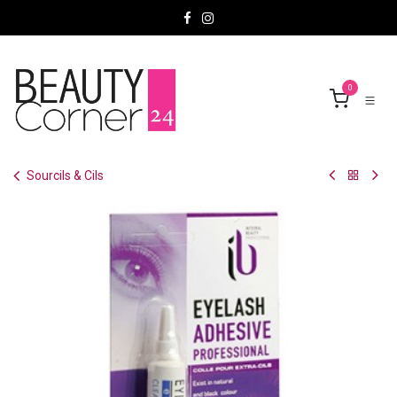
Se rendre au contenu
0
Sourcils & Cils