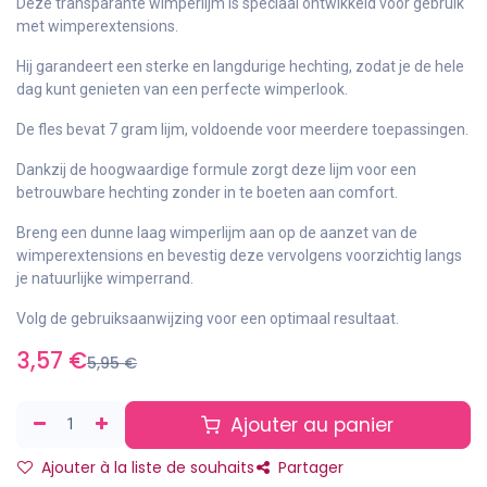
Deze transparante wimperlijm is speciaal ontwikkeld voor gebruik
met wimperextensions.
Hij garandeert een sterke en langdurige hechting, zodat je de hele
dag kunt genieten van een perfecte wimperlook.
De fles bevat 7 gram lijm, voldoende voor meerdere toepassingen.
Dankzij de hoogwaardige formule zorgt deze lijm voor een
betrouwbare hechting zonder in te boeten aan comfort.
Breng een dunne laag wimperlijm aan op de aanzet van de
wimperextensions en bevestig deze vervolgens voorzichtig langs
je natuurlijke wimperrand.
Volg de gebruiksaanwijzing voor een optimaal resultaat.
3,57
€
5,95
€
Ajouter au panier
Ajouter à la liste de souhaits
Partager