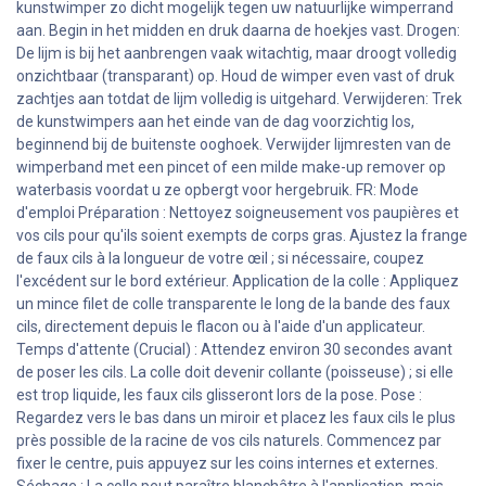
kunstwimper zo dicht mogelijk tegen uw natuurlijke wimperrand
aan. Begin in het midden en druk daarna de hoekjes vast. Drogen:
De lijm is bij het aanbrengen vaak witachtig, maar droogt volledig
onzichtbaar (transparant) op. Houd de wimper even vast of druk
zachtjes aan totdat de lijm volledig is uitgehard. Verwijderen: Trek
de kunstwimpers aan het einde van de dag voorzichtig los,
beginnend bij de buitenste ooghoek. Verwijder lijmresten van de
wimperband met een pincet of een milde make-up remover op
waterbasis voordat u ze opbergt voor hergebruik. FR: Mode
d'emploi Préparation : Nettoyez soigneusement vos paupières et
vos cils pour qu'ils soient exempts de corps gras. Ajustez la frange
de faux cils à la longueur de votre œil ; si nécessaire, coupez
l'excédent sur le bord extérieur. Application de la colle : Appliquez
un mince filet de colle transparente le long de la bande des faux
cils, directement depuis le flacon ou à l'aide d'un applicateur.
Temps d'attente (Crucial) : Attendez environ 30 secondes avant
de poser les cils. La colle doit devenir collante (poisseuse) ; si elle
est trop liquide, les faux cils glisseront lors de la pose. Pose :
Regardez vers le bas dans un miroir et placez les faux cils le plus
près possible de la racine de vos cils naturels. Commencez par
fixer le centre, puis appuyez sur les coins internes et externes.