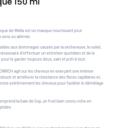
que 150 ml
sque
de
Wella
est un masque nourrissant pour
x secs ou abîmés.
sibles aux dommages causés par la sécheresse, le soleil,
onc nécessaire d'effectuer un entretien quotidien et de le
s pour le garder toujours doux, sain et prêt à tout.
NRICH agit sur les cheveux en exerçant une intense
oucir et améliorer la résistance des fibres capillaires et,
ionne extrêmement les cheveux pour faciliter le démêlage
mprend la baie de Goji, un fruit bien connu riche en
ptides.