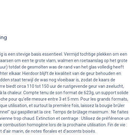
ing
 is een stevige basis essentieel. Vermijd tochtige plekken om een
te kaarsen om een te grote vlam, walmen en roetaanslag op het grote
 uur) totdat de gesmolten was de rand van het glas volledig heeft
hter elkaar. Hierdoor blijft de kwaliteit van de geur behouden en
dden staat terwijl de was nog vloeibaar is, zodat de kaars de
e biedt circa 110 tot 150 uur de rustgevende geur van zeelucht,
à la chaleur. Compte tenu de son format de 623g, un support solide
mèche pour qu'elle mesure entre 3 et 5 mm. Pour les grands formats,
ue utilisation, et surtout la première fois, laissez la bougie brûler
nnel" qui gaspillerait la cire. Temps de brûlage maximum : Ne faites
vienne trop chaud. Extinction et centrage : Utilisez de préférence un
e combustion homogène lors de la prochaine utilisation. Fin de vie :
 d'air marin, de notes florales et d'accents boisés.