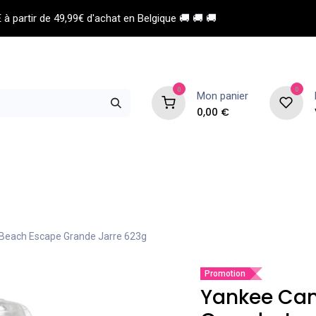
à partir de 49,99€ d'achat en Belgique 🚚 🚚 🚚
0
0
Mon panier
0,00
€
 de coiffure
Esthétique
Homme
Beach Escape Grande Jarre 623g
Promotion
Yankee Can