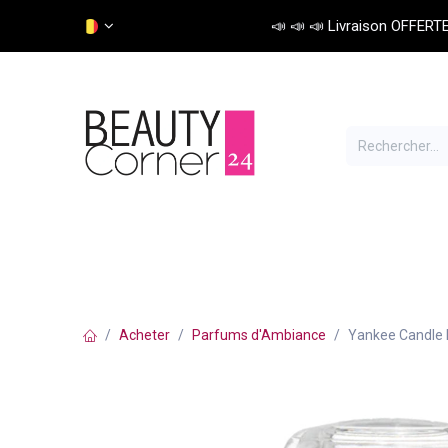
Se rendre au contenu
📣 📣 📣 Livraison OFFERTE 
Soins cheveux
Colorations
Matériel
Acheter
Parfums d'Ambiance
Yankee Candle 