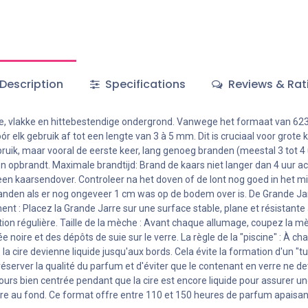
Description
Specifications
Reviews & Rat
le, vlakke en hittebestendige ondergrond. Vanwege het formaat van 623g
óór elk gebruik af tot een lengte van 3 à 5 mm. Dit is cruciaal voor gro
bruik, maar vooral de eerste keer, lang genoeg branden (meestal 3 tot 4
en opbrandt. Maximale brandtijd: Brand de kaars niet langer dan 4 uur ac
 een kaarsendover. Controleer na het doven of de lont nog goed in het mi
anden als er nog ongeveer 1 cm was op de bodem over is. De Grande Jarr
 : Placez la Grande Jarre sur une surface stable, plane et résistante 
stion régulière. Taille de la mèche : Avant chaque allumage, coupez la 
noire et des dépôts de suie sur le verre. La règle de la "piscine" : À chaq
a cire devienne liquide jusqu'aux bords. Cela évite la formation d'un "tu
éserver la qualité du parfum et d'éviter que le contenant en verre ne de
jours bien centrée pendant que la cire est encore liquide pour assurer un
 cire au fond. Ce format offre entre 110 et 150 heures de parfum apaisant