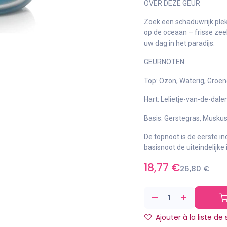
OVER DEZE GEUR
Zoek een schaduwrijk plek
op de oceaan – frisse ze
uw dag in het paradijs.
GEURNOTEN
Top: Ozon, Waterig, Groe
Hart: Lelietje-van-de-dal
Basis: Gerstegras, Muskus
De topnoot is de eerste in
basisnoot de uiteindelijke 
18,77
€
26,80
€
Ajouter à la liste de