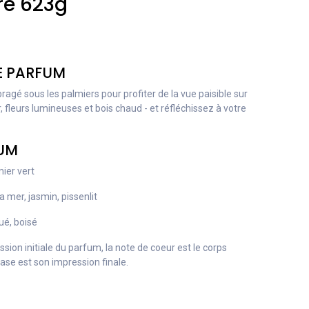
re 623g
E PARFUM
gé sous les palmiers pour profiter de la vue paisible sur
er, fleurs lumineuses et bois chaud - et réfléchissez à votre
FUM
ier vert
la mer, jasmin, pissenlit
ué, boisé
ssion initiale du parfum, la note de coeur est le corps
base est son impression finale.