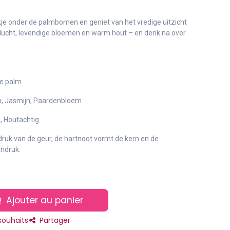
je onder de palmbomen en geniet van het vredige uitzicht
elucht, levendige bloemen en warm hout – en denk na over
ne palm
en, Jasmijn, Paardenbloem
, Houtachtig
druk van de geur, de hartnoot vormt de kern en de
indruk.
Ajouter au panier
 souhaits
Partager