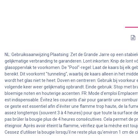
NL: Gebruiksaanwijzing Plaatsing: Zet de Grande Jarre op een stabie
gelijkmatige verbranding te garanderen. Lont inkorten: Knip de lont v
glasoppervlak te voorkomen. De "Pool"-regel: Laat de kaars bij elk ge
bereikt. Dit voorkomt "tunneling", waarbij de kaars alleen in het midd
wordt het glas niet te heet. Doven en centreren: Gebruik bij voorkeur
volgende keer weer gelijkmatig opbrandt. Einde gebruik: Stop met br
bloemige noten en houterige accenten. FR: Mode d'emploi Emplacement
est indispensable. Évitez les courants d'air pour garantir une combu
ce geste est essentiel afin d'éviter une flamme trop haute, de la fumée 
assez longtemps (souvent 3 à 4 heures) pour que toute la surface de l
pas brûler la bougie plus de 4 heures consécutives. Cela permet de pr
éteignoir. Après avoir éteint la flamme, vérifiez que la mèche est tou
Cessez d'utiliser la bougie lorsqu'il ne reste plus qu'environ 1 cm de