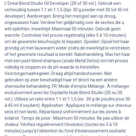
L'Oréal Blond Studio Oil Developer (20 of 30 vol.). Gebruik een
verhouding tussen 1:1 en 1:1,5 (bijv. 30 g poeder met 30 tot 45 ml
developer). Aanbrengen: Breng het mengsel aan op droog,
ongewassen haar. Verdeel het gelijkmatig over de secties die u
wilt oplichten. Inwerktijd: Maximaal 50 minuten. Gebruik geen
warmte. Controleer het proces regelmatig (elke 5 à 10 minuten)
om de gewenste kleurhoogte te bepalen. Spoelen: Spoel het haar
grondig uit met lauwwarm water zodra de inwerktijd is verstreken
of het gewenste resultaat is bereikt. Nabehandeling: Was het haar
met een post-blond shampoo (zoals Metal Detox) om het proces
volledig te stoppen en de pH-waarde te herstellen.
Voorzorgsmaatregelen: Draag altijd handschoenen. Niet
gebruiken op zeer beschadigd haar of direct na een andere
chemische behandeling. FR: Mode d'emploi Mélange : À mélanger
exclusivement avec les Oxydants Huile Blond Studio (20 ou 30
vol.). Utilisez un ratio entre 1:1 et 1:1,5 (ex : 30 g de poudre pour 30
à 45 ml d'oxydant). Application : Appliquez le mélange sur cheveux
secs et non lavés. Répartissez uniformément sur les zones à
éclaircir. Temps de pose : Maximum 50 minutes. Ne pas utiliser de
chaleur. Vérifiez régulièrement l'évolution (toutes les 5 à 10
minutes) jusqu'à l'obtention du fond d'éclaircissement souhaité.