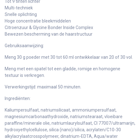
Tot 9 tinten lichter
Multi-techniek
Snelle oplichting
Hoge concentratie bleekmiddelen
Citroenzuur & Glycine Bonder Inside Complex
Bewezen bescherming van de haarstructuur
Gebruiksaanwijzing:
Meng 30 g poeder met 30 tot 60 ml ontwikkelaar van 20 of 30 vol.
Meng met een spatel tot een gladde, romige en homogene
textuur is verkregen.
Verwerkingstijd: maximaal 50 minuten.
Ingrediënten:
Kaliumpersulfaat, natriumsilicaat, ammoniumpersulfaat,
magnesiumcarbonaathydroxide, natriumstearaat, vloeibare
paraffine/minerale olie, natriumlaurylsulfaat, CI 77007/ultramarijn,
hydroxyethylcellulose, silica (nano)/silica, acrylaten/C10-30
alkylacrylaatcrosspolymeer, dinatrium-EDTA, Aqua/water