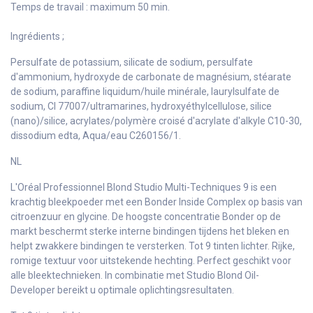
Temps de travail : maximum 50 min.
Ingrédients ;
Persulfate de potassium, silicate de sodium, persulfate
d'ammonium, hydroxyde de carbonate de magnésium, stéarate
de sodium, paraffine liquidum/huile minérale, laurylsulfate de
sodium, CI 77007/ultramarines, hydroxyéthylcellulose, silice
(nano)/silice, acrylates/polymère croisé d'acrylate d'alkyle C10-30,
dissodium edta, Aqua/eau C260156/1.
NL
L'Oréal Professionnel Blond Studio Multi-Techniques 9 is een
krachtig bleekpoeder met een Bonder Inside Complex op basis van
citroenzuur en glycine. De hoogste concentratie Bonder op de
markt beschermt sterke interne bindingen tijdens het bleken en
helpt zwakkere bindingen te versterken. Tot 9 tinten lichter. Rijke,
romige textuur voor uitstekende hechting. Perfect geschikt voor
alle bleektechnieken. In combinatie met Studio Blond Oil-
Developer bereikt u optimale oplichtingsresultaten.