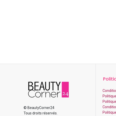
Politi
Conditio
Politiqu
Politiqu
Condition
© BeautyCorner24
Politiq
Tous droits réservés.