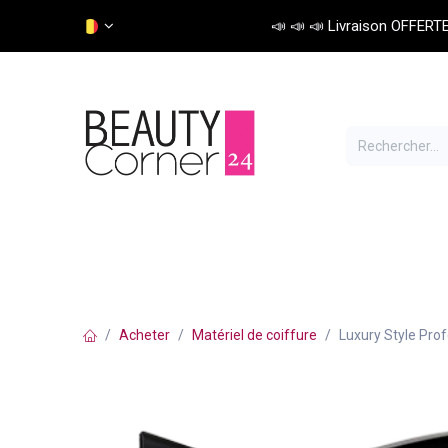
Se rendre au contenu
📣 📣 📣 Livraison OFFERTE 
Soins cheveux
Colorations
Matériel
Acheter
Matériel de coiffure
Luxury Style Pro