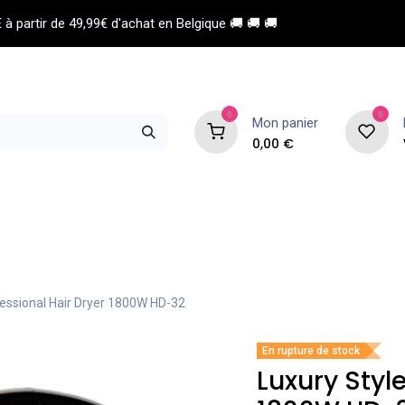
à partir de 49,99€ d'achat en Belgique 🚚 🚚 🚚
0
0
Mon panier
0,00
€
 de coiffure
Esthétique
Homme
fessional Hair Dryer 1800W HD-32
En rupture de stock
Luxury Style