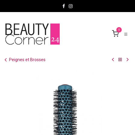
Se rendre au contenu
0
Peignes et Brosses