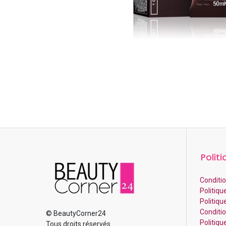
Politi
Conditio
Politiqu
Politiqu
Condition
© BeautyCorner24
Politiq
Tous droits réservés.