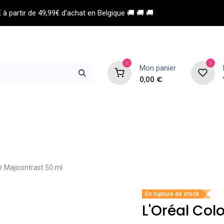
à partir de 49,99€ d'achat en Belgique 🚚 🚚 🚚
0
0
Mon panier
0,00
€
 de coiffure
Esthétique
Homme
r Majicontrast 50 ml
En rupture de stock
L'Oréal Col