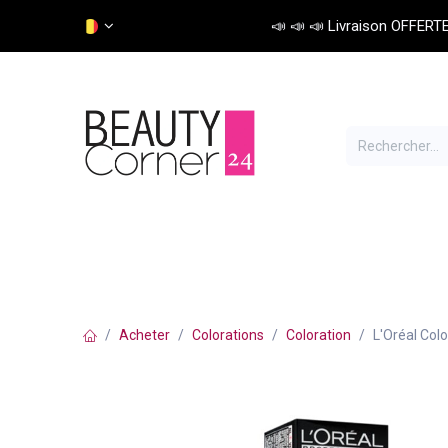
Se rendre au contenu
📣 📣 📣 Livraison OFFERTE 
Soins cheveux
Colorations
Matériel
Acheter
Colorations
Coloration
L'Oréal Colo