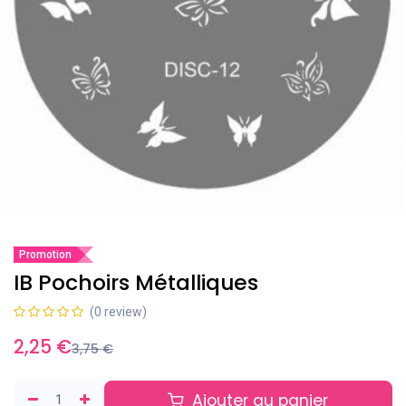
Promotion
IB Pochoirs Métalliques
(0 review)
2,25
€
3,75
€
Ajouter au panier