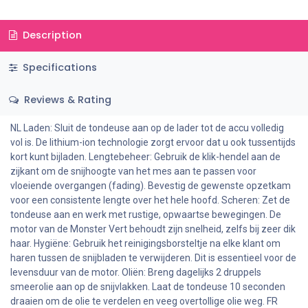
Description
Specifications
Reviews & Rating
NL Laden: Sluit de tondeuse aan op de lader tot de accu volledig
vol is. De lithium-ion technologie zorgt ervoor dat u ook tussentijds
kort kunt bijladen. Lengtebeheer: Gebruik de klik-hendel aan de
zijkant om de snijhoogte van het mes aan te passen voor
vloeiende overgangen (fading). Bevestig de gewenste opzetkam
voor een consistente lengte over het hele hoofd. Scheren: Zet de
tondeuse aan en werk met rustige, opwaartse bewegingen. De
motor van de Monster Vert behoudt zijn snelheid, zelfs bij zeer dik
haar. Hygiëne: Gebruik het reinigingsborsteltje na elke klant om
haren tussen de snijbladen te verwijderen. Dit is essentieel voor de
levensduur van de motor. Oliën: Breng dagelijks 2 druppels
smeerolie aan op de snijvlakken. Laat de tondeuse 10 seconden
draaien om de olie te verdelen en veeg overtollige olie weg. FR