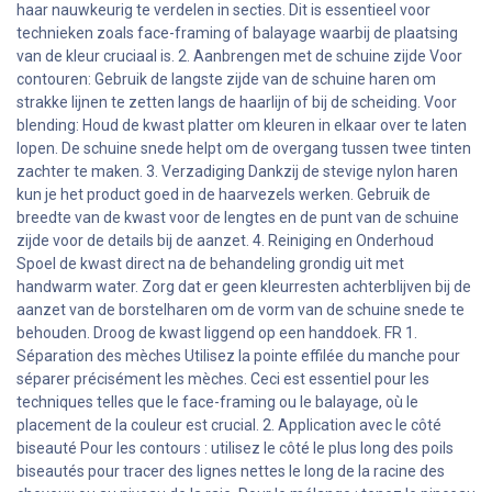
haar nauwkeurig te verdelen in secties. Dit is essentieel voor
technieken zoals face-framing of balayage waarbij de plaatsing
van de kleur cruciaal is. 2. Aanbrengen met de schuine zijde Voor
contouren: Gebruik de langste zijde van de schuine haren om
strakke lijnen te zetten langs de haarlijn of bij de scheiding. Voor
blending: Houd de kwast platter om kleuren in elkaar over te laten
lopen. De schuine snede helpt om de overgang tussen twee tinten
zachter te maken. 3. Verzadiging Dankzij de stevige nylon haren
kun je het product goed in de haarvezels werken. Gebruik de
breedte van de kwast voor de lengtes en de punt van de schuine
zijde voor de details bij de aanzet. 4. Reiniging en Onderhoud
Spoel de kwast direct na de behandeling grondig uit met
handwarm water. Zorg dat er geen kleurresten achterblijven bij de
aanzet van de borstelharen om de vorm van de schuine snede te
behouden. Droog de kwast liggend op een handdoek. FR 1.
Séparation des mèches Utilisez la pointe effilée du manche pour
séparer précisément les mèches. Ceci est essentiel pour les
techniques telles que le face-framing ou le balayage, où le
placement de la couleur est crucial. 2. Application avec le côté
biseauté Pour les contours : utilisez le côté le plus long des poils
biseautés pour tracer des lignes nettes le long de la racine des