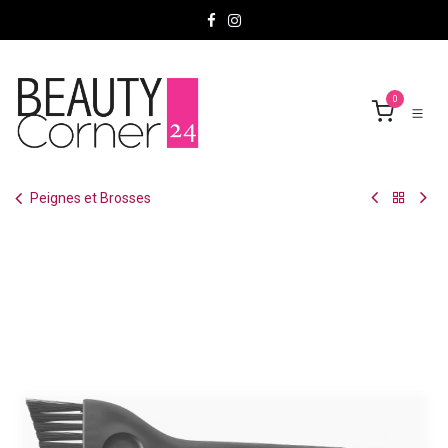
Se rendre au contenu
0
Peignes et Brosses