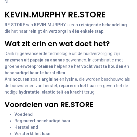
NL
KEVIN.MURPHY RE.STORE
RE.STORE
van
KEVIN.MURPHY
is een
reinigende behandeling
die het haar
reinigt én verzorgt in één enkele stap
.
Wat zit erin en wat doet het?
Dankzij geavanceerde technologie uit de huidverzorging zijn
enzymen uit papaja en ananas
gewonnen. In combinatie met
groene erwtenproteïnen
helpen ze het
vocht vast te houden
en
beschadigd haar te herstellen
.
Aminozuren
zoals
arginine
en
lysine
, die worden beschouwd als
de bouwstenen van herstel,
repareren het haar
en geven het de
nodige
hydratatie, elasticiteit en kracht
terug.
Voordelen van RE.STORE
Voedend
Regeneert beschadigd haar
Herstellend
Versterkt het haar