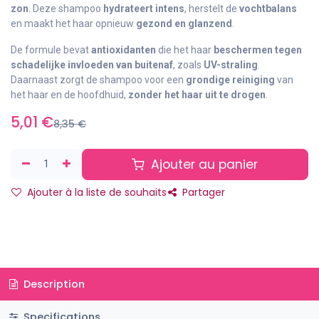
zon
. Deze shampoo
hydrateert intens
, herstelt de
vochtbalans
en maakt het haar opnieuw
gezond en glanzend
.
De formule bevat
antioxidanten
die het haar
beschermen tegen
schadelijke invloeden van buitenaf
, zoals
UV-straling
.
Daarnaast zorgt de shampoo voor een
grondige reiniging
van
het haar en de hoofdhuid,
zonder het haar uit te drogen
.
5,01
€
8,35
€
Ajouter au panier
Ajouter à la liste de souhaits
Partager
Description
Specifications