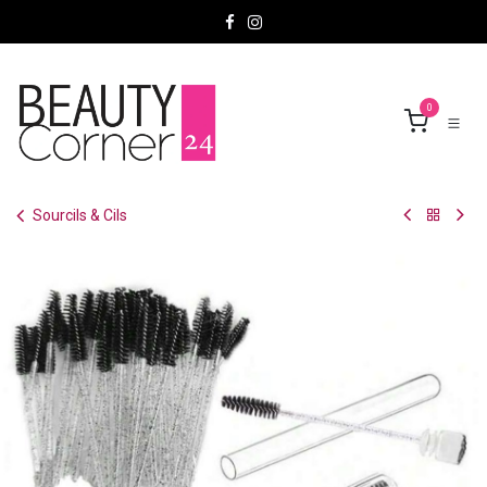
Se rendre au contenu
0
Sourcils & Cils