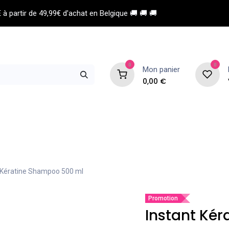
à partir de 49,99€ d'achat en Belgique 🚚 🚚 🚚
0
0
Mon panier
0,00
€
 de coiffure
Esthétique
Homme
 Kératine Shampoo 500 ml
Promotion
Instant Ké