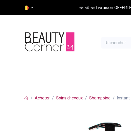
Se rendre au contenu
📣 📣 📣 Livraison OFFERTE 
Soins cheveux
Colorations
Matériel
Acheter
Soins cheveux
Shampoing
Instant