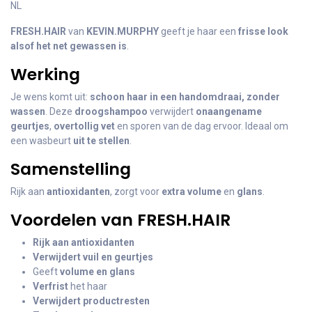
NL
FRESH.HAIR
van
KEVIN.MURPHY
geeft je haar een
frisse look
alsof het net gewassen is
.
Werking
Je wens komt uit:
schoon haar in een handomdraai, zonder
wassen
. Deze
droogshampoo
verwijdert
onaangename
geurtjes
,
overtollig vet
en sporen van de dag ervoor. Ideaal om
een wasbeurt
uit te stellen
.
Samenstelling
Rijk aan
antioxidanten
, zorgt voor
extra volume
en
glans
.
Voordelen van FRESH.HAIR
Rijk aan antioxidanten
Verwijdert vuil en geurtjes
Geeft
volume en glans
Verfrist
het haar
Verwijdert productresten