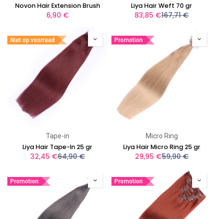
Novon Hair Extension Brush
Liya Hair Weft 70 gr
6,90
€
83,85
€
167,71
€
Niet op voorraad
Promotion
Tape-in
Micro Ring
Liya Hair Tape-In 25 gr
Liya Hair Micro Ring 25 gr
32,45
€
64,90
€
29,95
€
59,90
€
Promotion
Promotion