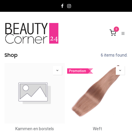
Overslaan naar inhoud
0
Shop
6 items found.
Promotion
Kammen en borstels
Weft