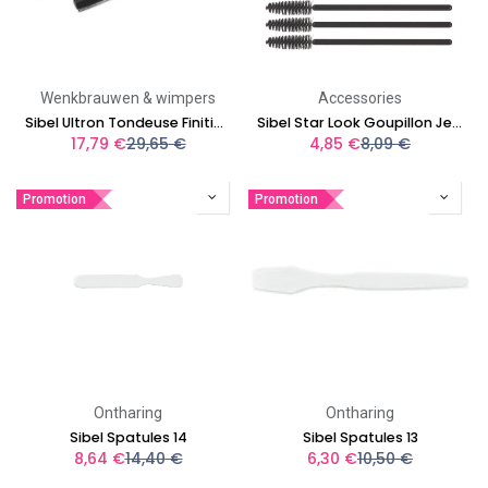
Wenkbrauwen & wimpers
Accessories
Sibel Ultron Tondeuse Finition Sourcils
Sibel Star Look Goupillon Jetable 25pcs
17,79
€
29,65
€
4,85
€
8,09
€
Promotion
Promotion
Ontharing
Ontharing
Sibel Spatules 14
Sibel Spatules 13
8,64
€
14,40
€
6,30
€
10,50
€