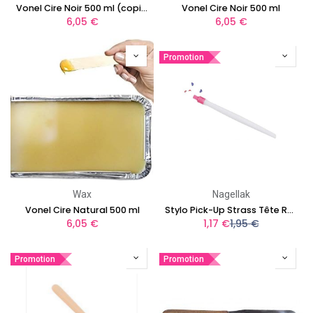
Vonel Cire Noir 500 ml (copie)
Vonel Cire Noir 500 ml
6,05
€
6,05
€
Promotion
Wax
Nagellak
Vonel Cire Natural 500 ml
Stylo Pick-Up Strass Tête Ruby
6,05
€
1,17
€
1,95
€
Promotion
Promotion