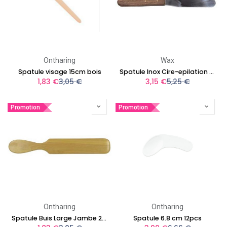
Ontharing
Wax
Spatule visage 15cm bois
Spatule Inox Cire-epilation Extra Manche Bois
1,83
€
3,05
€
3,15
€
5,25
€
Promotion
Promotion
Ontharing
Ontharing
Spatule Buis Large Jambe 24Cm
Spatule 6.8 cm 12pcs