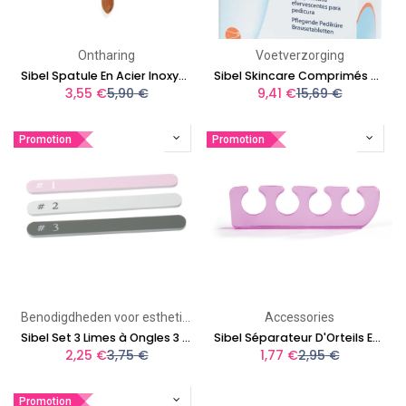
Ontharing
Voetverzorging
Sibel Spatule En Acier Inoxydable Pour Le Visage 23 cm
Sibel Skincare Comprimés Apaisants Et Effervescents Pour Pédicure
3,55
€
5,90
€
9,41
€
15,69
€
Promotion
Promotion
Benodigdheden voor esthetiek
Accessories
Sibel Set 3 Limes à Ongles 3 Step
Sibel Séparateur D'Orteils En Silicone
2,25
€
3,75
€
1,77
€
2,95
€
Promotion