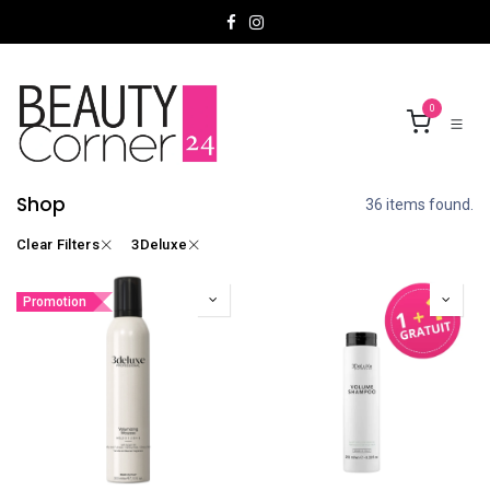
Overslaan naar inhoud
0
Shop
36 items found.
Clear Filters
3Deluxe
Promotion