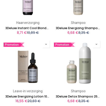
Haarverzorging
Shampoo
3Deluxe Instant Cool Blonde Fluid 250 ml
3Deluxe Energizing Shampoo 250ML
8,71
€
10,89
€
6,68
€
8,35
€
Promotion
Promotion
Leave-in verzorging
Shampoo
3Deluxe Energizing Lotion 100ml
3Deluxe Detox Shampoo 250ml
16,55
€
20,69
€
6,68
€
8,35
€