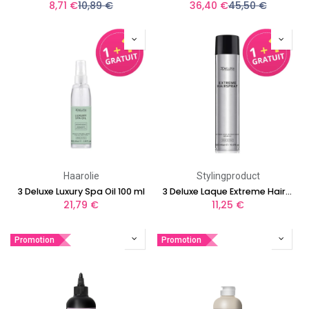
8,71
€
10,89
€
36,40
€
45,50
€
Haarolie
Stylingproduct
3 Deluxe Luxury Spa Oil 100 ml
3 Deluxe Laque Extreme Hair Spray 500 ml
21,79
€
11,25
€
Promotion
Promotion