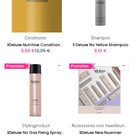
Conditioner
Shampoo
3Deluxe Nutritive Conditioner 1000ml
3 Deluxe No Yellow Shampoo
9,89
€
12,35
€
9,10
€
Promotion
Promotion
Stylingproduct
Accessoires voor haarkleuring
3Deluxe No Gas Fixing Spray 300ml
3Deluxe New Nuancier