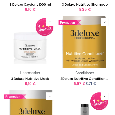
3 Deluxe Oxydant 1000 ml
3 Deluxe Nutritive Shampoo
9,10
€
8,35
€
Promotion
Haarmasker
Conditioner
3 Deluxe Nutritive Mask
3Deluxe Nutritive Conditioner 250ml
9,10
€
6,97
€
8,71
€
Promotion