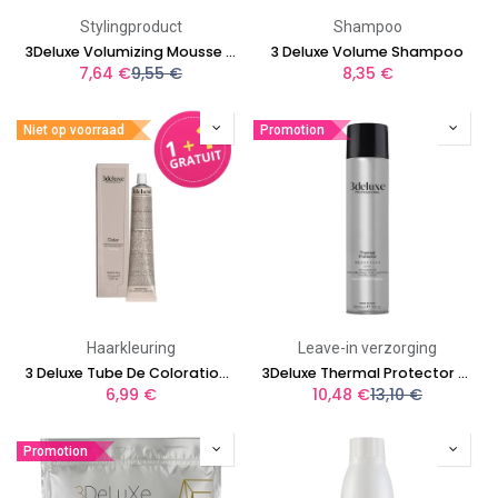
Stylingproduct
Shampoo
3Deluxe Volumizing Mousse 300ml
3 Deluxe Volume Shampoo
7,64
€
9,55
€
8,35
€
Niet op voorraad
Promotion
Haarkleuring
Leave-in verzorging
3 Deluxe Tube De Coloration 100 ml
3Deluxe Thermal Protector 300ml
6,99
€
10,48
€
13,10
€
Promotion